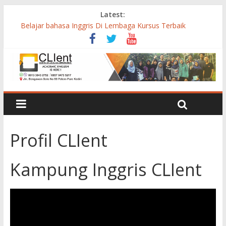
Latest:
Belajar bahasa Inggris Di Lembaga Kursus Terbaik
Belajar English Gratis Jalan-Jalan ? Temukan Di Sini
Sukses Meraih Beasiswa Kuliah di Luar Negeri
Mengisi Libur Lebaran Penuh Keceriaan
Pendaftaran Kampung Inggris Pare Program HORE 2018
Profil CLIent
Kampung Inggris CLIent